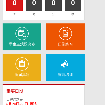
0
0
0
0
天
时
分
秒
学生主观题决赛
日常练习
历届真题
赛前培训
重要日期
大赛启动会
6月29日-30日 西安