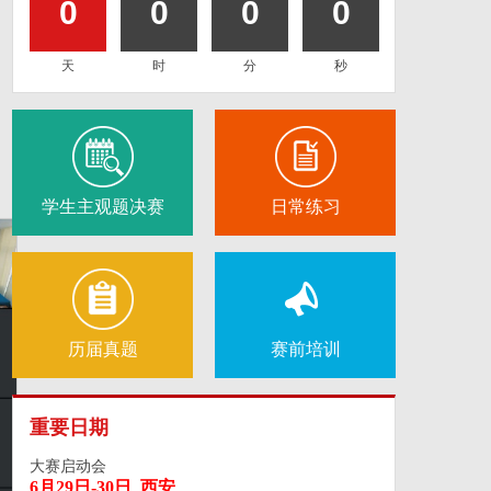
0
0
0
0
天
时
分
秒
学生主观题决赛
日常练习
历届真题
赛前培训
重要日期
大赛启动会
6月29日-30日 西安